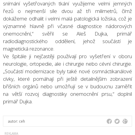
snímání vyšetřovaných tkání využijeme velmi jemných
řezů o nejmenší síle dvou až tři milimetrů, čímž
dokážeme odhalit i velmi malá patologická ložiska, což je
významné hlavně při včasné diagnostice nádorových
onemocnění,“ svěřil se Aleš Dujka, primář
radiodiagnostického oddělení, jehož součástí je
magnetická rezonance.
Ve špitále ji nejčastěji používají pro vyšetření v oboru
neurologie, ortopedie, ale i chirurgie nebo cévní chirurgie.
„Součástí modernizace byly také nové osmnáctikanálové
cívky, které pomáhají při ještě detailnějším zobrazení
břišních orgánů nebo umožňují se v budoucnu zaměřit
na větší rozvoj diagnostiky onemocnění prsu,“ doplnil
primář Dujka.
autor:
ceh