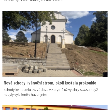
Nové schody i vánoční strom, okolí kostela prokouklo
Schody ke kostelu sv. Václava v Korytné už vysílaly S.O.S. I když
nebyly vyloženě v havarijním…