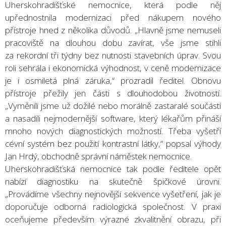
Uherskohradišťské nemocnice, která podle něj
upřednostnila modernizaci před nákupem nového
přístroje hned z několika důvodů. „Hlavně jsme nemuseli
pracoviště na dlouhou dobu zavírat, vše jsme stihli
za rekordní tři týdny bez nutnosti stavebních úprav. Svou
roli sehrála i ekonomická výhodnost, v ceně modernizace
je i osmiletá plná záruka,“ prozradil ředitel. Obnovu
přístroje přežily jen části s dlouhodobou životností.
„Vyměnili jsme už dožilé nebo morálně zastaralé součásti
a nasadili nejmodernější software, který lékařům přináší
mnoho nových diagnostických možností. Třeba vyšetří
cévní systém bez použití kontrastní látky,“ popsal výhody
Jan Hrdý, obchodně správní náměstek nemocnice.
Uherskohradišťská nemocnice tak podle ředitele opět
nabízí diagnostiku na skutečně špičkové úrovni.
„Provádíme všechny nejnovější sekvence vyšetření, jak je
doporučuje odborná radiologická společnost. V praxi
oceňujeme především výrazné zkvalitnění obrazu, při