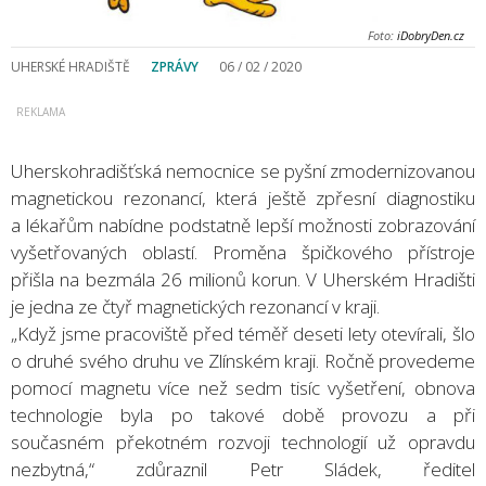
Foto:
iDobryDen.cz
UHERSKÉ HRADIŠTĚ
ZPRÁVY
06 / 02 / 2020
Uherskohradišťská nemocnice se pyšní zmodernizovanou
magnetickou rezonancí, která ještě zpřesní diagnostiku
a lékařům nabídne podstatně lepší možnosti zobrazování
vyšetřovaných oblastí. Proměna špičkového přístroje
přišla na bezmála 26 milionů korun. V Uherském Hradišti
je jedna ze čtyř magnetických rezonancí v kraji.
„Když jsme pracoviště před téměř deseti lety otevírali, šlo
o druhé svého druhu ve Zlínském kraji. Ročně provedeme
pomocí magnetu více než sedm tisíc vyšetření, obnova
technologie byla po takové době provozu a při
současném překotném rozvoji technologií už opravdu
nezbytná,“ zdůraznil Petr Sládek, ředitel