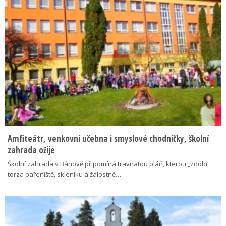
Amfiteátr, venkovní učebna i smyslové chodníčky, školní
zahrada ožije
Školní zahrada v Bánově připomíná travnatou pláň, kterou „zdobí“
torza pařeniště, skleníku a žalostně…