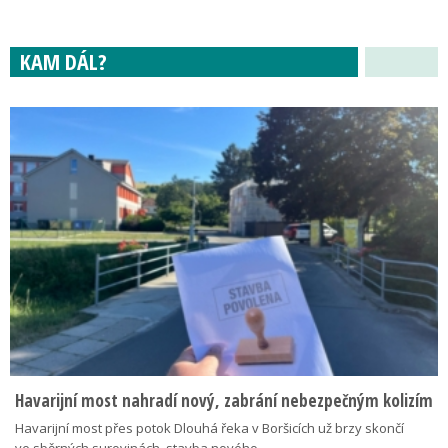
KAM DÁL?
Havarijní most nahradí nový, zabrání nebezpečným kolizím
Havarijní most přes potok Dlouhá řeka v Boršicích už brzy skončí
ve sběrných surovinách, stavba nového…