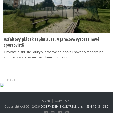
Asfaltový plácek zaplní auta, v Jarošově vyroste nové
sportoviště
Obyvatelé sídliště Louky v Jarošově se dočkají nového moderního
sportoviště s umělým trávníkem pro malou…
|
GDPR
COPYRIGHT
Copyright © 2001-2026
DOBRÝ DEN S KURÝREM, a. s., ISSN 1213-1385