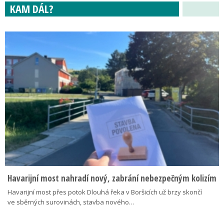
KAM DÁL?
Havarijní most nahradí nový, zabrání nebezpečným kolizím
Havarijní most přes potok Dlouhá řeka v Boršicích už brzy skončí
ve sběrných surovinách, stavba nového…