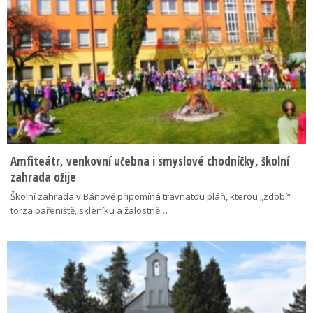
Amfiteátr, venkovní učebna i smyslové chodníčky, školní
zahrada ožije
Školní zahrada v Bánově připomíná travnatou pláň, kterou „zdobí“
torza pařeniště, skleníku a žalostně…