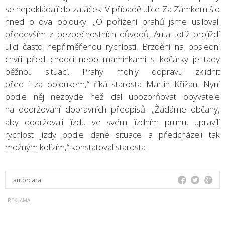
se nepokládají do zatáček. V případě ulice Za Zámkem šlo
hned o dva oblouky. „O pořízení prahů jsme usilovali
především z bezpečnostních důvodů. Auta totiž projíždí
ulicí často nepřiměřenou rychlostí. Brzdění na poslední
chvíli před chodci nebo maminkami s kočárky je tady
běžnou situací. Prahy mohly dopravu zklidnit
před i za obloukem,“ říká starosta Martin Křižan. Nyní
podle něj nezbyde než dál upozorňovat obyvatele
na dodržování dopravních předpisů. „Žádáme občany,
aby dodržovali jízdu ve svém jízdním pruhu, upravili
rychlost jízdy podle dané situace a předcházeli tak
možným kolizím,“ konstatoval starosta.
autor:
ara