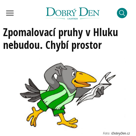
Zpomalovací pruhy v Hluku
nebudou. Chybí prostor
Foto:
iDobryDen.cz