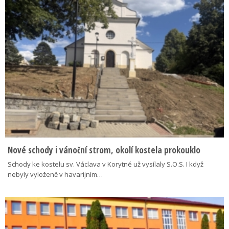
Nové schody i vánoční strom, okolí kostela prokouklo
Schody ke kostelu sv. Václava v Korytné už vysílaly S.O.S. I když
nebyly vyloženě v havarijním…