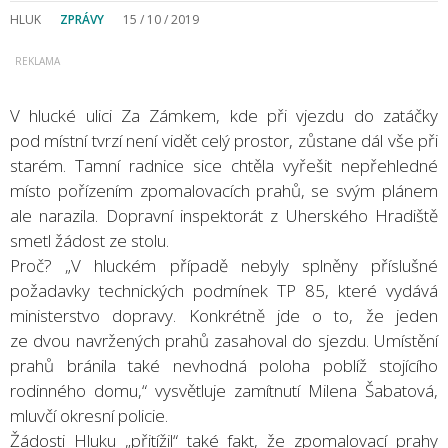
HLUK
ZPRÁVY
15 / 10 / 2019
V hlucké ulici Za Zámkem, kde při vjezdu do zatáčky
pod místní tvrzí není vidět celý prostor, zůstane dál vše při
starém. Tamní radnice sice chtěla vyřešit nepřehledné
místo pořízením zpomalovacích prahů, se svým plánem
ale narazila. Dopravní inspektorát z Uherského Hradiště
smetl žádost ze stolu.
Proč? „V hluckém případě nebyly splněny příslušné
požadavky technických podmínek TP 85, které vydává
ministerstvo dopravy. Konkrétně jde o to, že jeden
ze dvou navržených prahů zasahoval do sjezdu. Umístění
prahů bránila také nevhodná poloha poblíž stojícího
rodinného domu,“ vysvětluje zamítnutí Milena Šabatová,
mluvčí okresní policie.
Žádosti Hluku „přitížil“ také fakt, že zpomalovací prahy