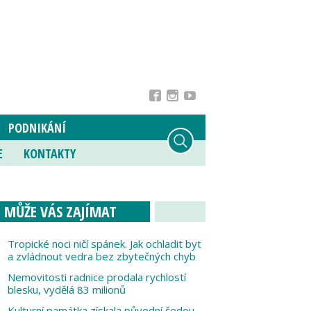
PODNIKÁNÍ
E
KONTAKTY
MŮŽE VÁS ZAJÍMAT
Tropické noci ničí spánek. Jak ochladit byt
a zvládnout vedra bez zbytečných chyb
Nemovitosti radnice prodala rychlostí
blesku, vydělá 83 milionů
Kulturní památka získala původní šedou