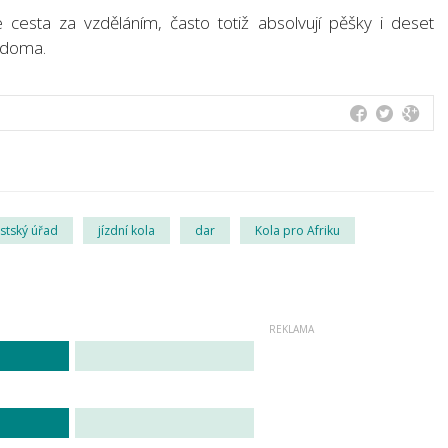
cesta za vzděláním, často totiž absolvují pěšky i deset
í doma.
stský úřad
jízdní kola
dar
Kola pro Afriku