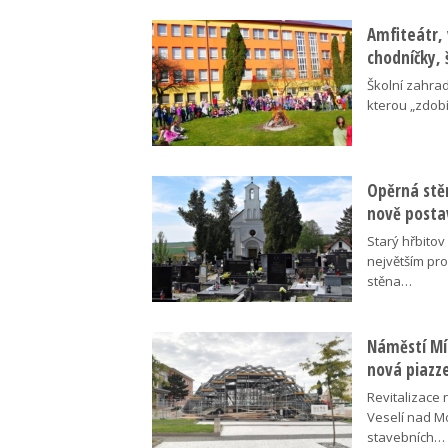
Amfiteátr,
chodníčky, 
Školní zahra
kterou „zdobí
Opěrná stě
nově posta
Starý hřbito
největším pr
stěna…
Náměstí Mír
nová piazz
Revitalizace 
Veselí nad M
stavebních…