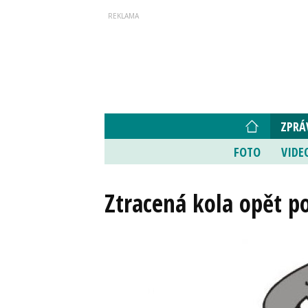
ZPRÁ
FOTO
VIDE
Ztracená kola opět po