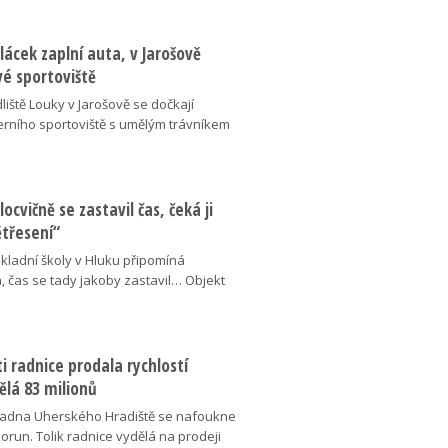
lácek zaplní auta, v Jarošově
vé sportoviště
liště Louky v Jarošově se dočkají
ního sportoviště s umělým trávníkem
locvičně se zastavil čas, čeká ji
ětřesení“
kladní školy v Hluku připomíná
, čas se tady jakoby zastavil… Objekt
 radnice prodala rychlostí
ělá 83 milionů
adna Uherského Hradiště se nafoukne
korun. Tolik radnice vydělá na prodeji