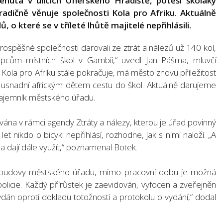
enutá v ulicích Uherského Hradiště, potěší školáky
tradičně věnuje společnosti Kola pro Afriku. Aktuálně
, o které se v tříleté lhůtě majitelé nepřihlásili.
ospěšné společnosti darovali ze ztrát a nálezů už 140 kol,
pcům místních škol v Gambii,“ uvedl Jan Pášma, mluvčí
 Kola pro Afriku stále pokračuje, má město znovu příležitost
erá usnadní africkým dětem cestu do škol. Aktuálně darujeme
 tajemník městského úřadu.
vána v rámci agendy Ztráty a nálezy, kterou je úřad povinný
et nikdo o bicykl nepřihlásí, rozhodne, jak s nimi naloží. „A
la dají dále využít,“ poznamenal Botek.
vní budovy městského úřadu, mimo pracovní dobu je možná
licie. Každý přírůstek je zaevidován, vyfocen a zveřejněn
ydán oproti dokladu totožnosti a protokolu o vydání,“ dodal