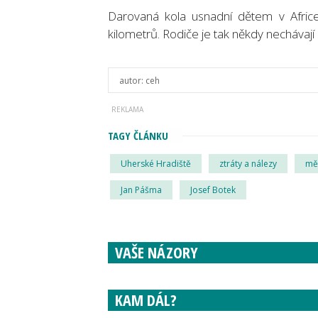
Darovaná kola usnadní dětem v Africe 
kilometrů. Rodiče je tak někdy nechávaj
autor:
ceh
TAGY ČLÁNKU
Uherské Hradiště
ztráty a nálezy
mě
Jan Pášma
Josef Botek
VAŠE NÁZORY
KAM DÁL?