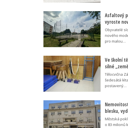
Asfaltový p
vyroste no
Obyvatelé síd
nového moder
pro malou…
Ve školní tě
silné „zem
Tělocvična Zá
šedesátá léta
postavený…
Nemovitosti
blesku, vyd
Městská pokl
o 83 milionů 