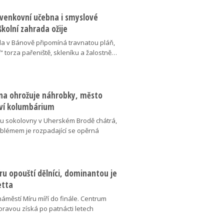
 venkovní učebna i smyslové
školní zahrada ožije
da v Bánově připomíná travnatou pláň,
“ torza pařeniště, skleníku a žalostně…
na ohrožuje náhrobky, město
ví kolumbárium
v u sokolovny v Uherském Brodě chátrá,
oblémem je rozpadající se opěrná
u opouští dělníci, dominantou je
etta
náměstí Míru míří do finále. Centrum
oravou získá po patnácti letech