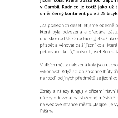
Jízdní kola, která zůstanou zapom
v Gambii. Radnice je totiž jako už 
směr černý kontinent poletí 25 bicyklů
„Za posledních deset let jsme obecně pr
která byla odvezena a předána zástu
uherskohradišťské radnice. „Jelikož akce
přispět a věnovat další jízdní kola, kt
pětadvacet kusů,“ potvrdil Josef Botek,
V ulicích města nalezená kola jsou uscho
vykonávat. Když se do zákonné lhůty tří l
na rozdíl od jiných předmětů se jízdní ko
Ztráty a nálezy fungují v přízemí hla
nálezy odevzdat na služebně městské po
na webové stránce města. „Majiteli je v
Pášma.