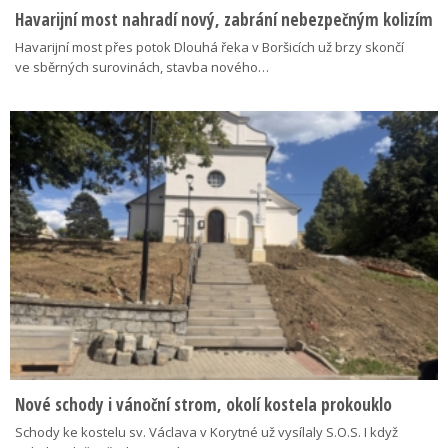
Havarijní most nahradí nový, zabrání nebezpečným kolizím
Havarijní most přes potok Dlouhá řeka v Boršicích už brzy skončí
ve sběrných surovinách, stavba nového…
Nové schody i vánoční strom, okolí kostela prokouklo
Schody ke kostelu sv. Václava v Korytné už vysílaly S.O.S. I když