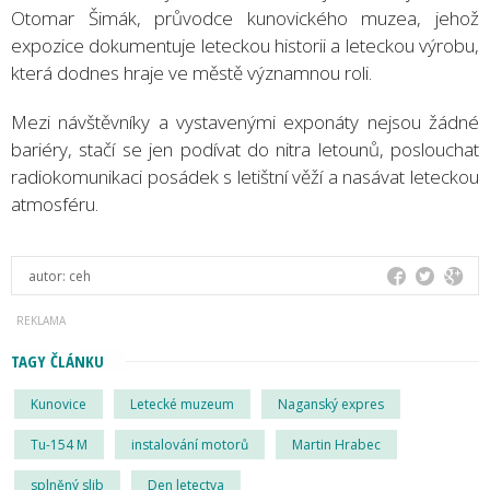
Otomar Šimák, průvodce kunovického muzea, jehož
expozice dokumentuje leteckou historii a leteckou výrobu,
která dodnes hraje ve městě významnou roli.
Mezi návštěvníky a vystavenými exponáty nejsou žádné
bariéry, stačí se jen podívat do nitra letounů, poslouchat
radiokomunikaci posádek s letištní věží a nasávat leteckou
atmosféru.
autor:
ceh
TAGY ČLÁNKU
Kunovice
Letecké muzeum
Naganský expres
Tu-154 M
instalování motorů
Martin Hrabec
splněný slib
Den letectva