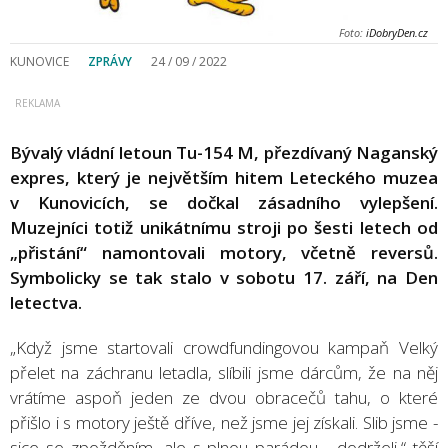
Foto:
iDobryDen.cz
KUNOVICE
ZPRÁVY
24 / 09 / 2022
Bývalý vládní letoun Tu-154 M, přezdívaný Naganský
expres, který je největším hitem Leteckého muzea
v Kunovicích, se dočkal zásadního vylepšení.
Muzejníci totiž unikátnímu stroji po šesti letech od
„přistání“ namontovali motory, včetně reversů.
Symbolicky se tak stalo v sobotu 17. září, na Den
letectva.
„Když jsme startovali crowdfundingovou kampaň Velký
přelet na záchranu letadla, slíbili jsme dárcům, že na něj
vrátíme aspoň jeden ze dvou obracečů tahu, o které
přišlo i s motory ještě dříve, než jsme jej získali. Slib jsme -
sice se zpožděním, ale s plnou parádou - dodrželi,“ těší