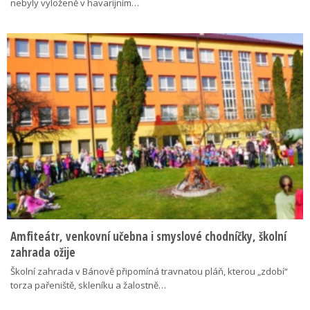
nebyly vyloženě v havarijním…
Amfiteátr, venkovní učebna i smyslové chodníčky, školní
zahrada ožije
Školní zahrada v Bánově připomíná travnatou pláň, kterou „zdobí“
torza pařeniště, skleníku a žalostně…