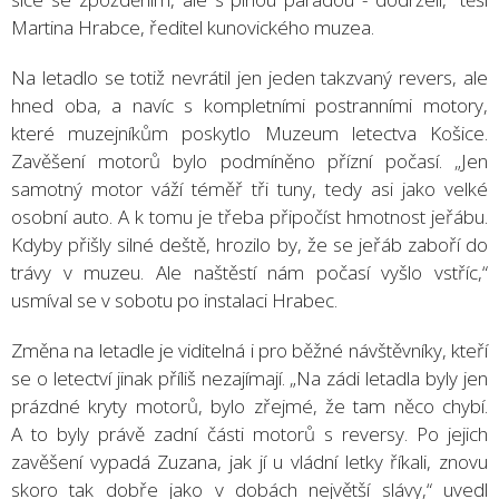
Martina Hrabce, ředitel kunovického muzea.
Na letadlo se totiž nevrátil jen jeden takzvaný revers, ale
hned oba, a navíc s kompletními postranními motory,
které muzejníkům poskytlo Muzeum letectva Košice.
Zavěšení motorů bylo podmíněno přízní počasí. „Jen
samotný motor váží téměř tři tuny, tedy asi jako velké
osobní auto. A k tomu je třeba připočíst hmotnost jeřábu.
Kdyby přišly silné deště, hrozilo by, že se jeřáb zaboří do
trávy v muzeu. Ale naštěstí nám počasí vyšlo vstříc,“
usmíval se v sobotu po instalaci Hrabec.
Změna na letadle je viditelná i pro běžné návštěvníky, kteří
se o letectví jinak příliš nezajímají. „Na zádi letadla byly jen
prázdné kryty motorů, bylo zřejmé, že tam něco chybí.
A to byly právě zadní části motorů s reversy. Po jejich
zavěšení vypadá Zuzana, jak jí u vládní letky říkali, znovu
skoro tak dobře jako v dobách největší slávy,“ uvedl