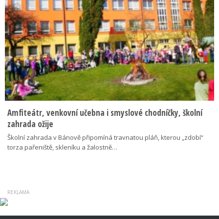
Amfiteátr, venkovní učebna i smyslové chodníčky, školní
zahrada ožije
Školní zahrada v Bánově připomíná travnatou pláň, kterou „zdobí“
torza pařeniště, skleníku a žalostně…