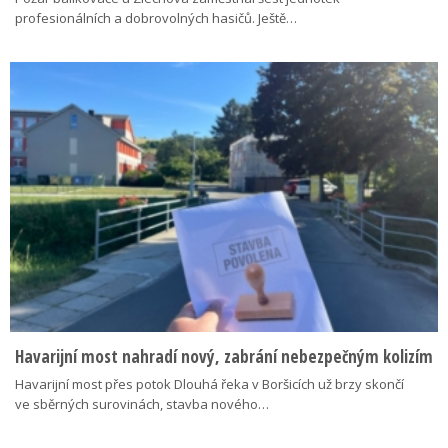
profesionálních a dobrovolných hasičů. Ještě…
Havarijní most nahradí nový, zabrání nebezpečným kolizím
Havarijní most přes potok Dlouhá řeka v Boršicích už brzy skončí
ve sběrných surovinách, stavba nového…