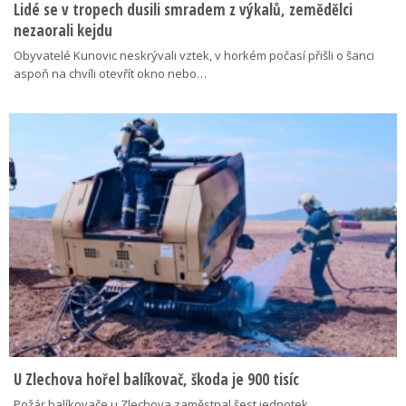
Lidé se v tropech dusili smradem z výkalů, zemědělci
nezaorali kejdu
Obyvatelé Kunovic neskrývali vztek, v horkém počasí přišli o šanci
aspoň na chvíli otevřít okno nebo…
U Zlechova hořel balíkovač, škoda je 900 tisíc
Požár balíkovače u Zlechova zaměstnal šest jednotek