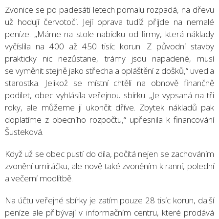
Zvonice se po padesáti letech pomalu rozpadá, na dřevu
už hodují červotoči. Její oprava tudíž přijde na nemalé
peníze. „Máme na stole nabídku od firmy, která náklady
vyčíslila na 400 až 450 tisíc korun. Z původní stavby
prakticky nic nezůstane, trámy jsou napadené, musí
se vyměnit stejně jako střecha a opláštění z došků,“ uvedla
starostka. Jelikož se místní chtěli na obnově finančně
podílet, obec vyhlásila veřejnou sbírku. „Je vypsaná na tři
roky, ale můžeme ji ukončit dříve. Zbytek nákladů pak
doplatíme z obecního rozpočtu,“ upřesnila k financování
Šusteková.
Když už se obec pustí do díla, počítá nejen se zachováním
zvonění umíráčku, ale nově také zvoněním k ranní, polední
a večerní modlitbě.
Na účtu veřejné sbírky je zatím pouze 28 tisíc korun, další
peníze ale přibývají v informačním centru, které prodává