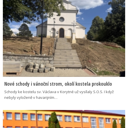
Nové schody i vánoční strom, okolí kostela prokouklo
Schody ke kostelu sv. Václava v Korytné už vysílaly S.O.S. I když
nebyly vyloženě v havarijním…