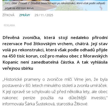
Foto:
Obec Žítková / Dřevěná zvonička volá po rekonstrukci, která však podle odhadů
přijde na 450 tisíc korun.
ŽÍTKOVÁ
ZPRÁVY
29 / 11 / 2025
Dřevěná zvonička, která stojí nedaleko přírodní
rezervace Pod žítkovským vrchem, chátrá. Její stav
volá po rekonstrukci, která však podle odhadů přijde
na 450 tisíc korun, což pro malou obec z Moravských
Kopanic není zanedbatelná částka. A tak vyhlásila
veřejnou sbírku
„Historické prameny o zvoničce mlčí. Víme jen, že byla
postavená v 80. letech minulého století a zvonila umíráček.
K její opravě se schylovalo už před několika lety, ale obec
nakonec peníze použila na důležitější investici,“
informovala Šárka Šusteková, starostka Žítkové.