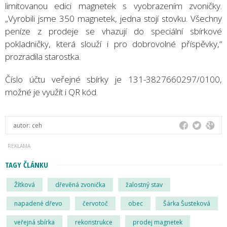
limitovanou edici magnetek s vyobrazením zvoničky.
„Vyrobili jsme 350 magnetek, jedna stojí stovku. Všechny
peníze z prodeje se vhazují do speciální sbírkové
pokladničky, která slouží i pro dobrovolné příspěvky,“
prozradila starostka.
Číslo účtu veřejné sbírky je 131-3827660297/0100,
možné je využít i QR kód.
autor:
ceh
TAGY ČLÁNKU
Žítková
dřevěná zvonička
žalostný stav
napadené dřevo
červotoč
obec
Šárka Šusteková
veřejná sbírka
rekonstrukce
prodej magnetek